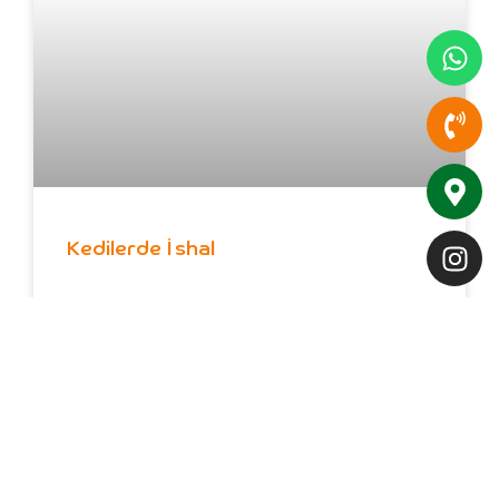
Kedilerde İshal
ŞIMDI OKU
11 Nisan 2026
Yorum yapılmamış
KÖPEK SAĞLIĞI